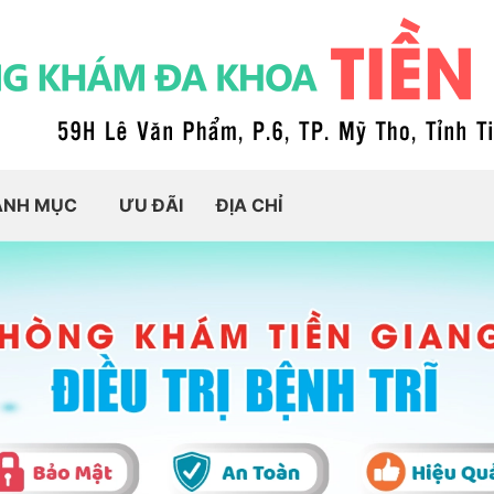
ANH MỤC
ƯU ĐÃI
ĐỊA CHỈ