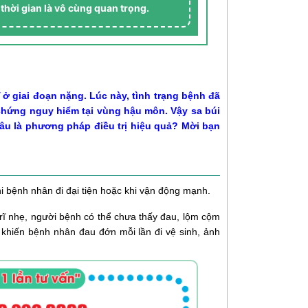
 thời gian là vô cùng quan trọng.
ĩ ở giai đoạn nặng. Lúc này, tình trạng bệnh đã
n chứng nguy hiểm tại vùng hậu môn. Vậy sa búi
 đâu là phương pháp điều trị hiệu quả? Mời bạn
khi bệnh nhân đi đại tiện hoặc khi vận động mạnh.
 trĩ nhẹ, người bệnh có thể chưa thấy đau, lộm cộm
sẽ khiến bệnh nhân đau đớn mỗi lần đi vệ sinh, ảnh