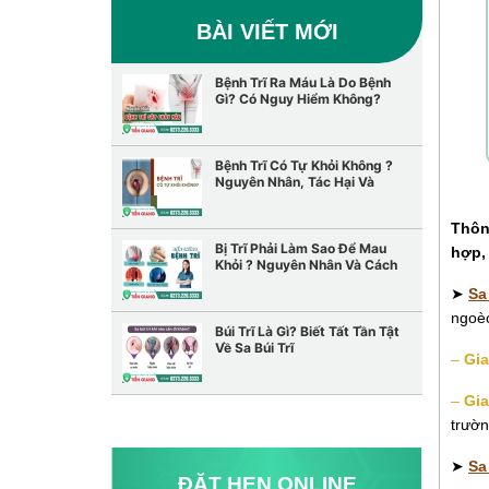
BÀI VIẾT MỚI
Bệnh Trĩ Ra Máu Là Do Bệnh
Gì? Có Nguy Hiểm Không?
Cách Điều Trị An Toàn
Bệnh Trĩ Có Tự Khỏi Không ?
Nguyên Nhân, Tác Hại Và
Cách Điều Trị
Thông
Bị Trĩ Phải Làm Sao Để Mau
hợp, 
Khỏi ? Nguyên Nhân Và Cách
Điều Trị
➤
Sa
ngoèo
Búi Trĩ Là Gì? Biết Tất Tần Tật
Về Sa Búi Trĩ
–
Gia
–
Gia
trườn
➤
Sa 
ĐẶT HẸN ONLINE