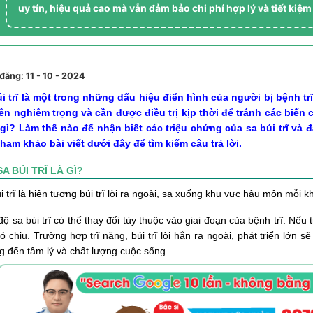
uy tín, hiệu quả cao mà vẫn đảm bảo chi phí hợp lý và tiết kiệm
đăng: 11 - 10 - 2024
i trĩ là một trong những dấu hiệu điển hình của người bị bệnh tr
nên nghiêm trọng và cần được điều trị kịp thời để tránh các biế
à gì? Làm thế nào để nhận biết các triệu chứng của sa búi trĩ và
ham khảo bài viết dưới đây để tìm kiếm câu trả lời.
SA BÚI TRĨ LÀ GÌ?
i trĩ là hiện tượng búi trĩ lòi ra ngoài, sa xuống khu vực hậu môn mỗi 
ộ sa búi trĩ có thể thay đổi tùy thuộc vào giai đoạn của bệnh trĩ. Nếu
ó chịu. Trường hợp trĩ nặng, búi trĩ lòi hẳn ra ngoài, phát triển lớn 
 đến tâm lý và chất lượng cuộc sống.