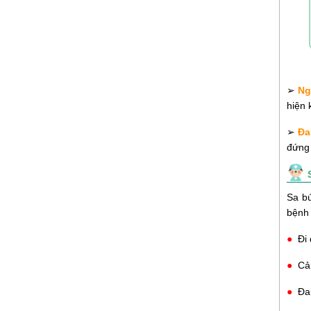
➢
Ng
hiện k
➢
Đa
đứng 
Sa bú
bệnh 
●
Đi
●
Cả
●
Đa