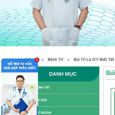
Home
Bệnh Trĩ
Búi Trĩ Là Gì? Biết Tất
>
>
Búi
DANH MỤC
BỆNH TRĨ
TRĨ NỘI
TRĨ NGOẠI