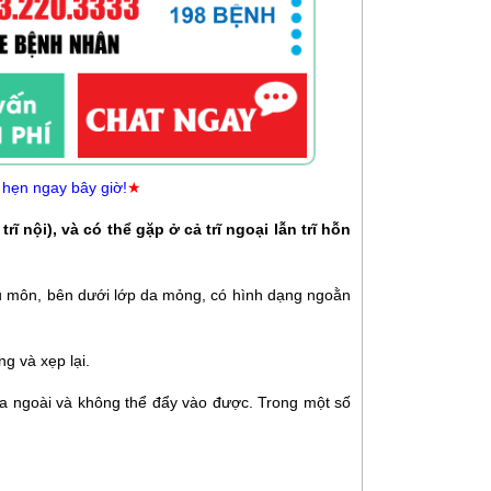
 hẹn ngay bây giờ!
★
rĩ nội), và có thể gặp ở cả trĩ ngoại lẫn trĩ hỗn
 hậu môn, bên dưới lớp da mỏng, có hình dạng ngoằn
ng và xẹp lại.
 ra ngoài và không thể đẩy vào được. Trong một số