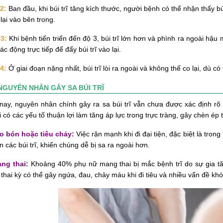
2:
Ban đầu, khi búi trĩ tăng kích thước, người bệnh có thể nhận thấy búi 
 lại vào bên trong.
3:
Khi bệnh tiến triển đến độ 3, búi trĩ lớn hơn và phình ra ngoài hậu 
tác động trực tiếp để đẩy búi trĩ vào lại.
4:
Ở giai đoạn nặng nhất, búi trĩ lòi ra ngoài và không thể co lại, dù
NGUYÊN NHÂN GÂY SA BÚI TRĨ
nay, nguyên nhân chính gây ra sa búi trĩ vẫn chưa được xác định rõ
 có các yếu tố thuận lợi làm tăng áp lực trong trực tràng, gây chèn ép
o bón hoặc tiêu chảy:
Việc rặn mạnh khi đi đại tiện, đặc biệt là tron
ên các búi trĩ, khiến chúng dễ bị sa ra ngoài hơn.
ng thai:
Khoảng 40% phụ nữ mang thai bị mắc bệnh trĩ do sự gia tăng 
 thai kỳ có thể gây ngứa, đau, chảy máu khi đi tiêu và nhiều vấn đề khó