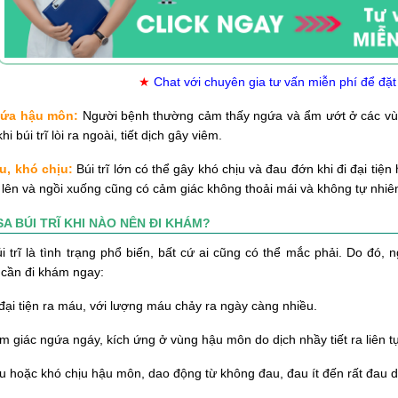
★
Chat với chuyên gia tư vấn miễn phí để đặt
ứa hậu môn:
Người bệnh thường cảm thấy ngứa và ẩm ướt ở các vù
hi búi trĩ lòi ra ngoài, tiết dịch gây viêm.
u, khó chịu:
Búi trĩ lớn có thể gây khó chịu và đau đớn khi đi đại tiệ
lên và ngồi xuống cũng có cảm giác không thoải mái và không tự nhiê
SA BÚI TRĨ KHI NÀO NÊN ĐI KHÁM?
i trĩ là tình trạng phổ biến, bất cứ ai cũng có thể mắc phải. Do đó,
cần đi khám ngay:
 đại tiện ra máu, với lượng máu chảy ra ngày càng nhiều.
m giác ngứa ngáy, kích ứng ở vùng hậu môn do dịch nhầy tiết ra liên t
u hoặc khó chịu hậu môn, dao động từ không đau, đau ít đến rất đau d