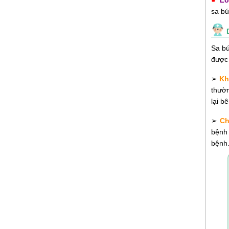
sa búi
Sa bú
được 
➢
Kh
thườn
lại b
➢
Ch
bệnh 
bệnh