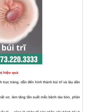
trị hiệu quả
 trực tràng, dẫn đến hình thành búi trĩ và lâu dần
ất xơ, làm tăng tần suất mắc bệnh táo bón, phân
uốc lá,... cũng là nhân tố góp phần gây bệnh trĩ và