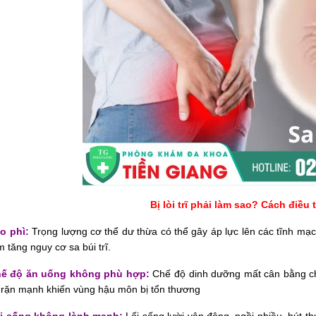
Bị lòi trĩ phải làm sao? Cách điều 
o phì:
Trọng lượng cơ thể dư thừa có thể gây áp lực lên các tĩnh mạch
m tăng nguy cơ sa búi trĩ.
ế độ ăn uống không phù hợp:
Chế độ dinh dưỡng mất cân bằng ch
rặn mạnh khiến vùng hậu môn bị tổn thương
i sống không lành mạnh:
Lối sống lười vận động, ngồi nhiều, hút th