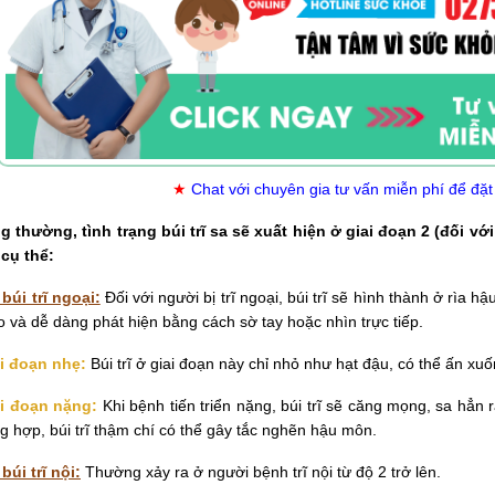
★
Chat với chuyên gia tư vấn miễn phí để đặt
 thường, tình trạng búi trĩ sa sẽ xuất hiện ở giai đoạn 2 (đối với t
cụ thể:
 búi trĩ ngoại:
Đối với người bị trĩ ngoại, búi trĩ sẽ hình thành ở rìa
 và dễ dàng phát hiện bằng cách sờ tay hoặc nhìn trực tiếp.
i đoạn nhẹ:
Búi trĩ ở giai đoạn này chỉ nhỏ như hạt đậu, có thể ấn xuố
i đoạn nặng:
Khi bệnh tiến triển nặng, búi trĩ sẽ căng mọng, sa hẳn
g hợp, búi trĩ thậm chí có thể gây tắc nghẽn hậu môn.
búi trĩ nội:
Thường xảy ra ở người bệnh trĩ nội từ độ 2 trở lên.