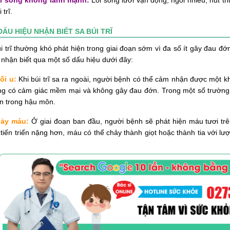
 trĩ.
DẤU HIỆU NHẬN BIẾT SA BÚI TRĨ
i trĩ thường khó phát hiện trong giai đoạn sớm vì đa số ít gây đau đớ
nhận biết qua một số dấu hiệu dưới đây:
ối u:
Khi búi trĩ sa ra ngoài, người bệnh có thể cảm nhận được một kh
g có cảm giác mềm mại và không gây đau đớn. Trong một số trường h
ên trong hậu môn.
ảy máu:
Ở giai đoạn ban đầu, người bệnh sẽ phát hiện máu tươi trên 
tiến triển nặng hơn, máu có thể chảy thành giọt hoặc thành tia với 
.