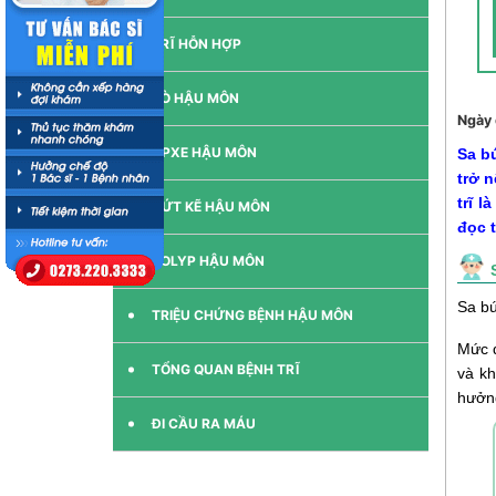
TRĨ HỖN HỢP
RÒ HẬU MÔN
Ngày 
APXE HẬU MÔN
Sa bú
trở 
trĩ l
NỨT KẼ HẬU MÔN
đọc t
POLYP HẬU MÔN
Sa bú
TRIỆU CHỨNG BỆNH HẬU MÔN
Mức đ
TỔNG QUAN BỆNH TRĨ
và kh
hưởng
ĐI CẦU RA MÁU