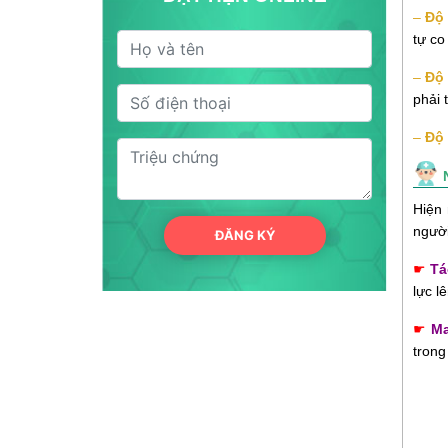
–
Độ 
tự co
–
Độ 
phải 
–
Độ 
Hiện 
người
ĐĂNG KÝ
☛
Tá
lực l
☛
Ma
trong