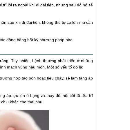
trĩ lòi ra ngoài khi đi đại tiện, nhưng sau đó nó sẽ
môn sau khi đi đại tiện, không thể tự co lên mà cần
 có tác động bằng bất kỳ phương pháp nào.
 ràng. Tuy nhiên, bệnh thường phát triển ở những
 tĩnh mạch vùng hậu môn. Một số yếu tố đó là:
g trường hợp táo bón hoặc tiêu chảy, sẽ làm tăng áp
áp lực lên ổ bụng và thay đổi nội tiết tố. Sa trĩ
 chịu khác cho thai phụ.