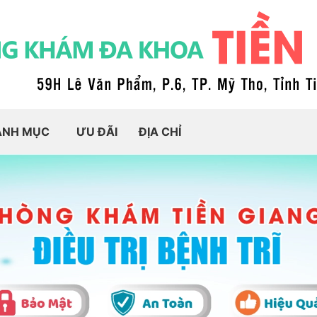
ANH MỤC
ƯU ĐÃI
ĐỊA CHỈ