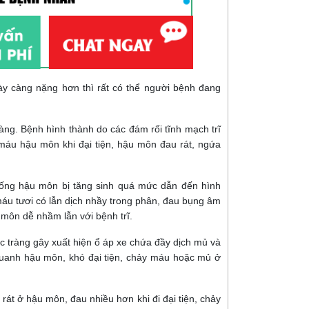
y càng nặng hơn thì rất có thể người bệnh đang
àng. Bệnh hình thành do các đám rối tĩnh mạch trĩ
y máu hậu môn khi đại tiện, hậu môn đau rát, ngứa
g ống hậu môn bị tăng sinh quá mức dẫn đến hình
a máu tươi có lẫn dịch nhầy trong phân, đau bụng âm
u môn dễ nhầm lẫn với bệnh trĩ.
c tràng gây xuất hiện ổ áp xe chứa đầy dịch mủ và
quanh hậu môn, khó đại tiện, chảy máu hoặc mủ ở
át ở hậu môn, đau nhiều hơn khi đi đại tiện, chảy