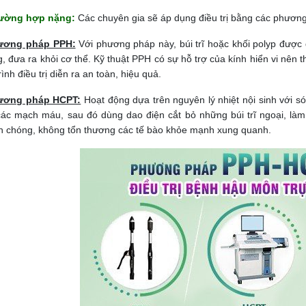
ường hợp nặng:
Các chuyên gia sẽ áp dụng điều trị bằng các phươ
ương pháp PPH:
Với phương pháp này, búi trĩ hoặc khối polyp được
, đưa ra khỏi cơ thể. Kỹ thuật PPH có sự hỗ trợ của kính hiển vi nên th
rình điều trị diễn ra an toàn, hiệu quả.
ương pháp HCPT:
Hoạt động dựa trên nguyên lý nhiệt nội sinh với 
các mạch máu, sau đó dùng dao điện cắt bỏ những búi trĩ ngoại, l
 chóng, không tổn thương các tế bào khỏe mạnh xung quanh.