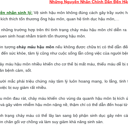
Những Nguyên Nhân Chính Dẫn Đến Hậ
ên nhân sinh lý:
Vệ sinh hậu môn không đúng cách gây trầy xước hậu
 kích thích tổn thương ống hậu môn, quan hệ tình dục hậu môn,…
 những trường hợp trên thì tình trạng chảy máu hậu môn chỉ diễn ra 
quen sinh hoạt nhằm tránh tổn thương hậu môn.
ện tượng
chảy máu hậu môn
nếu không được chữa trị có thể dẫn đế
 đến sức khỏe, tâm lý cũng như cuộc sống lẫn công việc của người bệ
ảy máu hậu môn nhiều khiến cho cơ thể bị mất máu, thiếu máu dễ bị 
ăn bệnh cảm, sốt.
ười mắc phải triệu chứng này tâm lý luôn hoang mang, lo lắng, tinh
việc bị suy giảm rất nhiều.
u môn đau rát, chảy máu khiến cho vùng da quanh hậu môn bị kích ứ
và gây viêm nhiễm hậu môn nặng nề, thậm chí có thể dẫn đến hoại tử
nh trạng chảy máu có thể lây lan sang bộ phận sinh dục gây nên 
n chăn gối vợ chồng và làm suy giảm khả năng sinh sản.