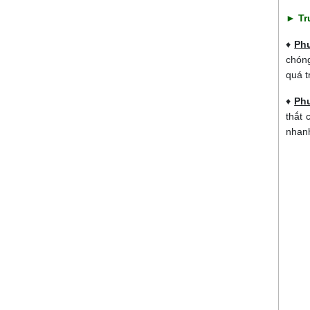
►
Tr
♦
Ph
chóng
quá t
♦
Ph
thắt 
nhanh