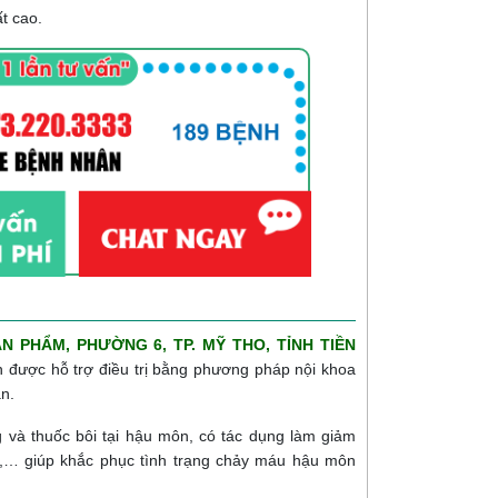
t cao.
ĂN PHẨM, PHƯỜNG 6, TP. MỸ THO, TỈNH TIỀN
 được hỗ trợ điều trị bằng phương pháp nội khoa
n.
g và thuốc bôi tại hậu môn, có tác dụng làm giảm
ĩ,… giúp khắc phục tình trạng chảy máu hậu môn