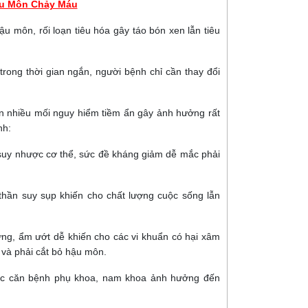
u Môn Chảy Máu
 môn, rối loạn tiêu hóa gây táo bón xen lẫn tiêu
trong thời gian ngắn, người bệnh chỉ cần thay đổi
n nhiều mối nguy hiểm tiềm ẩn gây ảnh hưởng rất
nh:
suy nhược cơ thể, sức đề kháng giảm dễ mắc phải
 thần suy sụp khiến cho chất lượng cuộc sống lẫn
ng, ẩm ướt dễ khiến cho các vi khuẩn có hại xâm
 và phải cắt bỏ hậu môn.
các căn bệnh phụ khoa, nam khoa ảnh hưởng đến