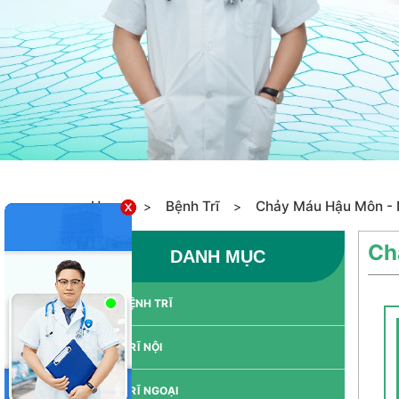
Home
Bệnh Trĩ
Chảy Máu Hậu Môn - 
>
>
Ch
DANH MỤC
BỆNH TRĨ
TRĨ NỘI
TRĨ NGOẠI