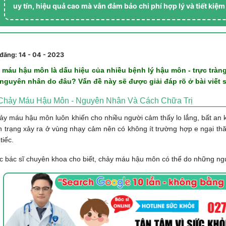
uy tín, hiệu quả cao mà vẫn đảm bảo chi phí hợp lý và tiết kiệm
đăng: 14 - 04 - 2023
 máu hậu môn là dấu hiệu của nhiều bệnh lý hậu môn - trực tr
nguyên nhân do đâu? Vấn đề này sẽ được giải đáp rõ ở bài viết 
Chảy Máu Hậu Môn - Nguyên Nhân Và Cách Chữa Trị
y máu hậu môn luôn khiến cho nhiều người cảm thấy lo lắng, bất an k
nh trạng xảy ra ở vùng nhạy cảm nên có không ít trường hợp e ngại t
tiếc.
 bác sĩ chuyên khoa cho biết, chảy máu hậu môn có thể do những ng