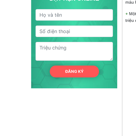
máu h
+
Một
triệu
ĐĂNG KÝ