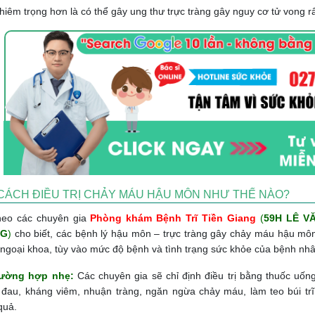
hiêm trọng hơn là có thể gây ung thư trực tràng gây nguy cơ tử vong rấ
CÁCH ĐIỀU TRỊ CHẢY MÁU HẬU MÔN NHƯ THẾ NÀO?
eo các chuyên gia
Phòng khám Bệnh Trĩ Tiền Giang
(
59H LÊ V
NG
)
cho biết, các bệnh lý hậu môn – trực tràng gây chảy máu hậu môn
ngoại khoa, tùy vào mức độ bệnh và tình trạng sức khỏe của bệnh nhâ
rường hợp nhẹ:
Các chuyên gia sẽ chỉ định điều trị bằng thuốc uốn
đau, kháng viêm, nhuận tràng, ngăn ngừa chảy máu, làm teo búi tr
quả.