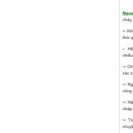
Nguy
chảy,
+
Với
thói 
– Hi
nhiều
⇨
Ch
các c
⇨
Ng
công 
⇨
Hậ
nhập 
⇨
Tì
chuyệ