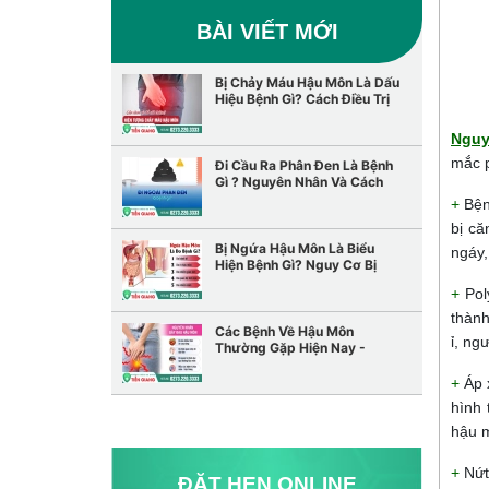
BÀI VIẾT MỚI
Bị Chảy Máu Hậu Môn Là Dấu
Hiệu Bệnh Gì? Cách Điều Trị
Hiệu Quả
Nguy
mắc p
Đi Cầu Ra Phân Đen Là Bệnh
Gì ? Nguyên Nhân Và Cách
Điều Trị
+
Bện
bị că
Bị Ngứa Hậu Môn Là Biểu
ngáy,
Hiện Bệnh Gì? Nguy Cơ Bị
Bệnh Trĩ? Cách Điều Trị Hiệu
+
Pol
Quả
thành
Các Bệnh Về Hậu Môn
ỉ, ng
Thường Gặp Hiện Nay -
Nguyên Nhân Và Cách Điều
Trị
+
Áp 
hình 
hậu 
+
Nứt
ĐẶT HẸN ONLINE