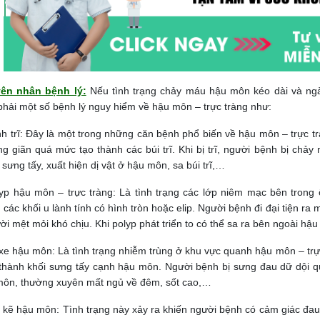
ên nhân bệnh lý:
Nếu tình trạng chảy máu hậu môn kéo dài và ngà
hải một số bệnh lý nguy hiểm về hậu môn – trực tràng như:
h trĩ: Đây là một trong những căn bệnh phổ biến về hậu môn – trực tr
ng giãn quá mức tạo thành các búi trĩ. Khi bị trĩ, người bệnh bị chả
 sưng tấy, xuất hiện dị vật ở hậu môn, sa búi trĩ,…
yp hậu môn – trực tràng: Là tình trạng các lớp niêm mạc bên tron
 các khối u lành tính có hình tròn hoặc elip. Người bệnh đi đại tiện r
ười mệt mỏi khó chịu. Khi polyp phát triển to có thể sa ra bên ngoài hậ
xe hậu môn: Là tình trạng nhiễm trùng ở khu vực quanh hậu môn – trự
thành khối sưng tấy cạnh hậu môn. Người bệnh bị sưng đau dữ dội 
môn, thường xuyên mất ngủ về đêm, sốt cao,…
 kẽ hậu môn: Tình trạng này xảy ra khiến người bệnh có cảm giác đau r