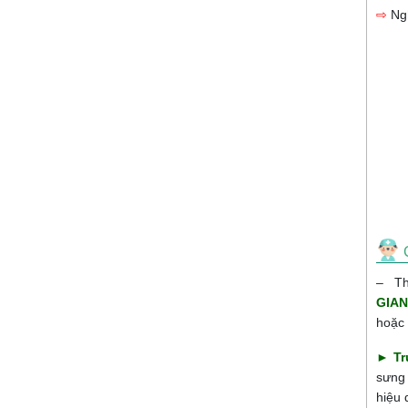
⇨
Ng
– Th
GIA
hoặc 
►
T
sưng 
hiệu 