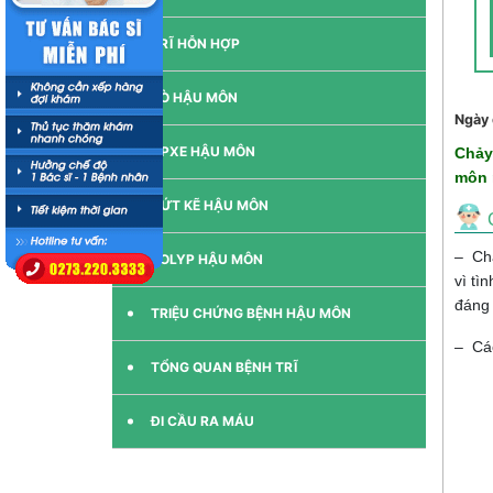
TRĨ HỖN HỢP
RÒ HẬU MÔN
Ngày 
APXE HẬU MÔN
Chảy
môn 
NỨT KẼ HẬU MÔN
– Chả
POLYP HẬU MÔN
vì tì
đáng 
TRIỆU CHỨNG BỆNH HẬU MÔN
– Các
TỔNG QUAN BỆNH TRĨ
ĐI CẦU RA MÁU