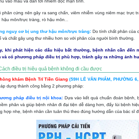
hu vào máu và dẫn tới nhiễm độc mạn tính.
i phân cứng nên gây ra sang chấn, viêm nhiễm vùng niêm mạc trực tr
 hậu môn/trực tràng, rò hậu môn...
ng nguy cơ bị ung thư hậu môn/trực tràng:
Do tính chất phân của c
ố và chất gây ung thư nhiều hơn so với phân của người bình thường.
ậy, khi phát hiện các dấu hiệu bất thường, bệnh nhân cần đến n
 và có phương pháp điều trị phù hợp, tránh gây ra những ảnh h
Cách điều trị hiệu quả bệnh không đi cầu được
hòng khám Bệnh Trĩ Tiền Giang
(59H LÊ VĂN PHẨM, PHƯỜNG 6, 
 áp dụng thành công bằng 2 phương pháp:
ương pháp điều trị nội khoa:
Dựa vào kết quả chuẩn đoán bệnh, bác
ềm phân và giúp bệnh nhân đi đại tiện dễ dàng hơn, đẩy lùi bệnh hi
g hợp nhẹ, bệnh nhân cần tuân thủ theo đúng hướng dẫn của bác sĩ để