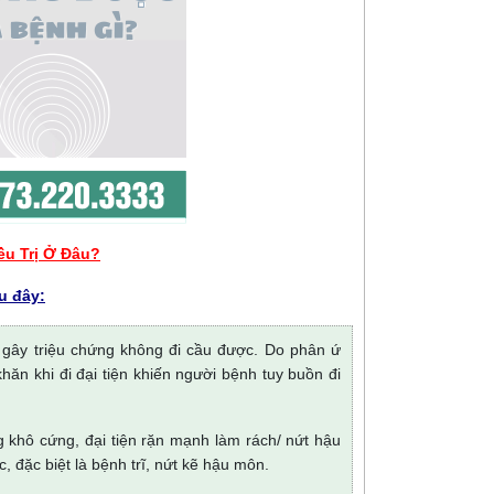
ều Trị Ở Đâu?
u đây:
gây triệu chứng không đi cầu được. Do phân ứ
hăn khi đi đại tiện khiến người bệnh tuy buồn đi
ng khô cứng, đại tiện rặn mạnh làm rách/ nứt hậu
, đặc biệt là bệnh trĩ, nứt kẽ hậu môn.