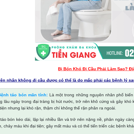
Bị Bón Khó Đi Cầu Phải Làm Sao? Đi
ên nhân không đi cầu được có thể là do mắc phải các bệnh lý sa
Bệnh táo bón mãn tính:
Là một trong những nguyên nhân phổ biến 
g lâu ngày trong đại tràng bị hút nước, trở nên khô cứng và gây khó k
 tiện nhưng lại khó rặn, thậm chí không thể rặn phân ra ngoài.
 táo bón kéo dài, lặp lại nhiều lần và trở nên nặng nề, phân ngày cà
, chảy máu khi đại tiện; gây mất máu và có thể tiến triển các bệnh khác