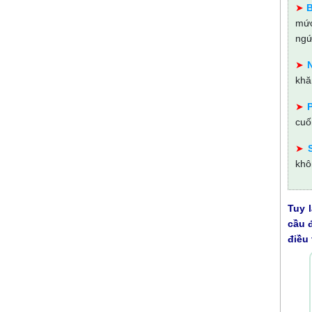
➤
B
mức
ngứ
➤
khă
➤
cuố
➤
khô
Tuy 
cầu 
điều t