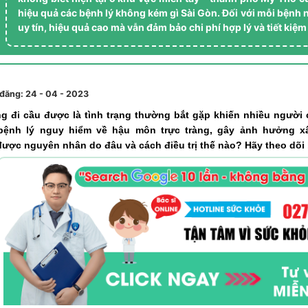
hiệu quả các bệnh lý không kém gì Sài Gòn. Đối với mỗi bệnh 
uy tín, hiệu quả cao mà vẫn đảm bảo chi phí hợp lý và tiết kiệm
đăng: 24 - 04 - 2023
g đi cầu được là tình trạng thường bắt gặp khiến nhiều người
bệnh lý nguy hiểm về hậu môn trực tràng, gây ảnh hưởng x
ược nguyên nhân do đâu và cách điều trị thế nào? Hãy theo dõi bà