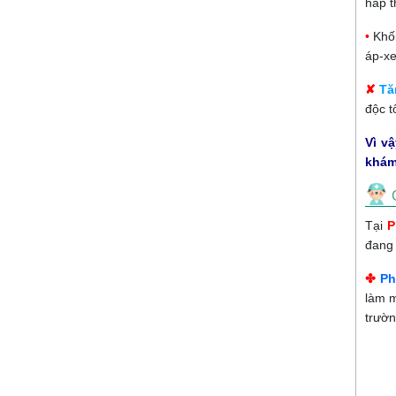
hấp t
•
Khố
áp-xe
✘
Tă
độc t
Vì v
khám
Tại
P
đang
✤
Ph
làm m
trườn