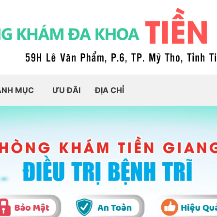
ANH MỤC
ƯU ĐÃI
ĐỊA CHỈ