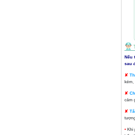
Nếu 
sau 
✘
Th
kém, 
✘
Ch
cảm g
✘
Tắ
tượng
•
Khi 