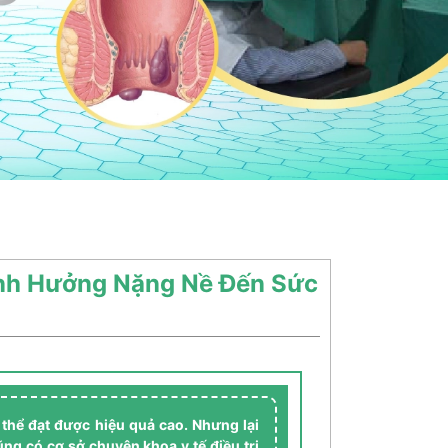
Ảnh Hưởng Nặng Nề Đến Sức
 thể đạt được hiệu quả cao. Nhưng lại
ng có cơ sở chuyên khoa y tế điều trị