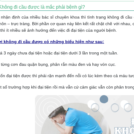
Không đi cầu được là mắc phải bệnh gì?
nhận định của nhiều bác sĩ chuyên khoa thì tình trạng không đi cầ
ôn – trực tràng. Bởi phần cơ quan này liên kết rất chặt chẽ với nhau, 
thì ít nhiều sẽ ảnh hưởng đến việc đi đại tiện của người bệnh.
i không đi cầu được có những biểu hiện như sau:
á 3 ngày chưa đại tiện hoặc đại tiện dưới 3 lần trong một tuần.
 từng cơn đau quặn bụng, phân rắn màu đen và hay vón cục.
ốn đại tiện được thì phải rặn mạnh đến nỗi có lúc kèm theo cả máu tươ
t số trường hợp khi đại tiện rồi mà vẫn cứ cảm giác vẫn còn phân trong