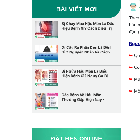
BÀI VIẾT MỚI
Theo 
Bị Chảy Máu Hậu Môn Là Dấu
hậu m
Hiệu Bệnh Gì? Cách Điều Trị
động 
Hiệu Quả
Ngườ
Đi Cầu Ra Phân Đen Là Bệnh
Gì ? Nguyên Nhân Và Cách
➥
Qu
Điều Trị
➥
Có
Bị Ngứa Hậu Môn Là Biểu
Hiện Bệnh Gì? Nguy Cơ Bị
➥
Mu
Bệnh Trĩ? Cách Điều Trị Hiệu
Quả
➥
Mộ
Các Bệnh Về Hậu Môn
Thường Gặp Hiện Nay -
Nguyên Nhân Và Cách Điều
Trị
ĐẶT HẸN ONLINE