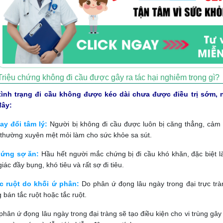
Triệu chứng không đi cầu được gây ra tác hại nghiêm trọng gì?
tình trạng đi cầu không được kéo dài chưa được điều trị sớm, 
đây:
ay đổi tâm lý:
Người bị không đi cầu được luôn bị căng thẳng, cảm 
thường xuyên mệt mỏi làm cho sức khỏe sa sút.
ứng sợ ăn:
Hầu hết người mắc chứng bị đi cầu khó khăn, đặc biệt l
iác đầy bụng, khó tiêu và rất sợ đi tiêu.
c ruột do khối ứ phân:
Do phân ứ đọng lâu ngày trong đại trực tr
 bán tắc ruột hoặc tắc ruột.
phân ứ đọng lâu ngày trong đại tràng sẽ tạo điều kiện cho vi trùng gây