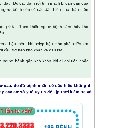
ó, đau. Do các đám rối tĩnh mạch bị căn dãn quá
 trĩ người bệnh còn có các dấu hiệu như: hậu môn
oảng 0,5 – 1 cm khiến người bệnh cảm thấy khó
ầu.
rong hậu môn, khi polyp hậu môn phát triển lớn
đi cầu trở nên khó khăn và đau rát.
n người bệnh gặp khó khăn khi đi đại tiện hoặc
 cơ cao, do đó bệnh nhân có dấu hiệu không đi
 các cơ sở y tế uy tín để kịp thời kiểm tra và