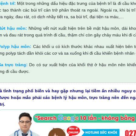
ệnh trĩ:
Một trong những dấu hiệu đặc trưng của bệnh trĩ là đi cầu kh
 tạo thành các búi trĩ cản trở phân thoát ra ngoài. Ngoài ra, khi bị
a ngáy, đau rát, có dịch nhầy tiết ra, sa búi trĩ, đại tiện ra máu,…
Nứt hậu môn:
Những vết nứt xuất hiện trên bề mặt hậu môn, dài kh
n và đau rát trong quá trình đi cầu, thậm chí còn gây chảy máu khi đi c
Polyp hậu môn:
Các khối u có kích thước khác nhau xuất hiện bên t
ng polyp tách dần khỏi các cơ và sa xuống khi đi cầu khiến bệnh nhân 
Sa trực tràng:
Do có sự xuất hiện của khối thịt ở hậu môn nên khiế
ng đi cầu được.
là tình trạng phổ biến và hay gặp nhưng lại tiềm ẩn nhiều nguy
được hoặc mắc phải các bệnh lý hậu môn, trực tràng nên đến ngay
rị.