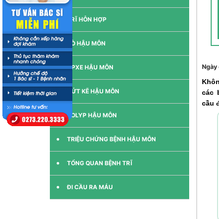
TRĨ HỖN HỢP
RÒ HẬU MÔN
Ngày 
APXE HẬU MÔN
Khôn
NỨT KẼ HẬU MÔN
các 
cầu đ
POLYP HẬU MÔN
TRIỆU CHỨNG BỆNH HẬU MÔN
TỔNG QUAN BỆNH TRĨ
ĐI CẦU RA MÁU