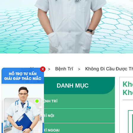
Home
Bệnh Trĩ
Không Đi Cầu Được Th
>
>
Kh
DANH MỤC
Kh
BỆNH TRĨ
TRĨ NỘI
TRĨ NGOẠI