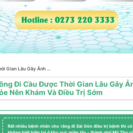
ời Gian Lâu Gây Ảnh ...
ông Đi Cầu Được Thời Gian Lâu Gây 
ỏe Nên Khám Và Điều Trị Sớm
Rất nhiều bệnh nhân cho rằng đi Sài Gòn điều trị bệnh thì có
không biết hiện tại ở khu vực miền tây - thành phố Mỹ Tho cũ