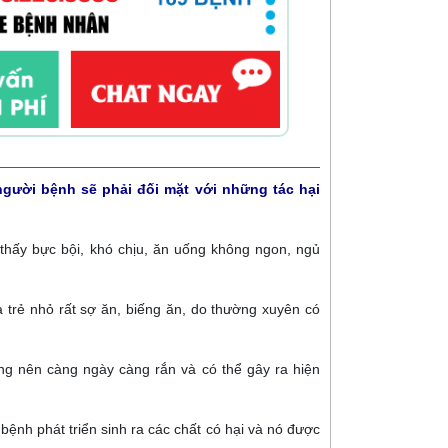
người bệnh sẽ phải đối mặt với những tác hại
thấy bực bội, khó chịu, ăn uống không ngon, ngủ
à trẻ nhỏ rất sợ ăn, biếng ăn, do thường xuyên có
àng nên càng ngày càng rắn và có thể gây ra hiện
 bệnh phát triển sinh ra các chất có hại và nó được