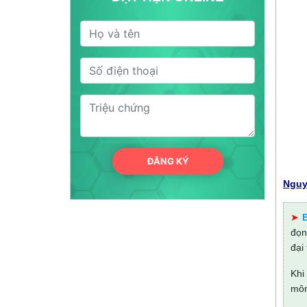
ĐĂNG KÝ
Nguy
➤
đọn
đại
Khi
môn