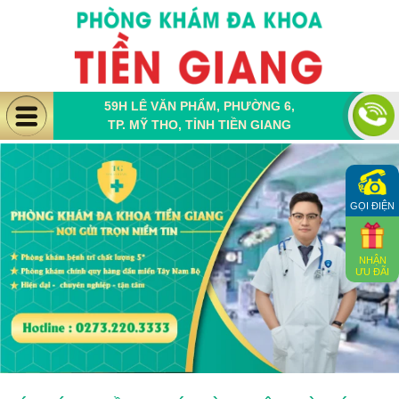
59H LÊ VĂN PHẨM, PHƯỜNG 6,
TP. MỸ THO, TỈNH TIỀN GIANG
GỌI ĐIỆN
NHẬN
ƯU ĐÃI