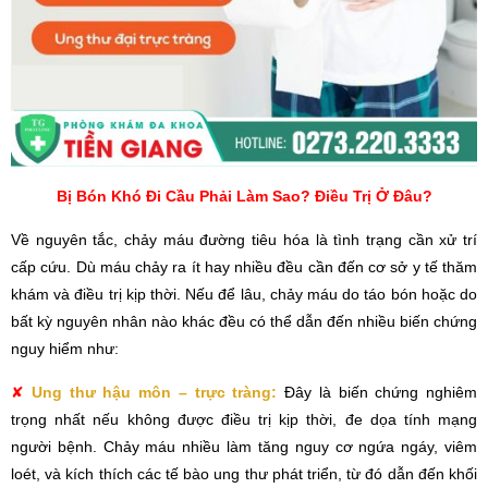
Bị Bón Khó Đi Cầu Phải Làm Sao? Điều Trị Ở Đâu?
Về nguyên tắc, chảy máu đường tiêu hóa là tình trạng cần xử trí
cấp cứu. Dù máu chảy ra ít hay nhiều đều cần đến cơ sở y tế thăm
khám và điều trị kịp thời. Nếu để lâu, chảy máu do táo bón hoặc do
bất kỳ nguyên nhân nào khác đều có thể dẫn đến nhiều biến chứng
nguy hiểm như:
✘
Ung thư hậu môn – trực tràng:
Đây là biến chứng nghiêm
trọng nhất nếu không được điều trị kịp thời, đe dọa tính mạng
người bệnh. Chảy máu nhiều làm tăng nguy cơ ngứa ngáy, viêm
loét, và kích thích các tế bào ung thư phát triển, từ đó dẫn đến khối