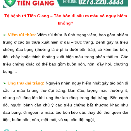
Trị bệnh trĩ Tiền Giang – Táo bón đi cầu ra máu có nguy hiểm
không?
➢
Viêm túi thừa:
Viêm túi thừa là tình trạng viêm, bao gồm nhiễm
trùng ở các túi thừa xuất hiện ở đại – trực tràng. Bệnh gây ra triệu
chứng đau bụng (thường là ở phía dưới bên trái), có kèm táo bón,
tiêu chảy hoặc thỉnh thoảng xuất hiện máu trong phân thải ra. Các
triệu chứng khác có thể bao gồm buồn nôn, nôn, đầy hơi, chướng
bụng,...
➢
Ung thư đại tràng:
Nguyên nhân nguy hiểm nhất gây táo bón đi
cầu ra máu là ung thư đại tràng. Ban đầu, lượng máu thường ít,
nhưng sẽ tăng lên khi ung thư lan rộng trong đại tràng. Bên cạnh
đó, người bệnh cần chú ý các triệu chứng bất thường khác như
đau bụng, đi ngoài ra máu, táo bón kéo dài, thay đổi thói quen đại
tiện, buồn nôn, nôn, mệt mỏi, và sụt cân đột ngột,...