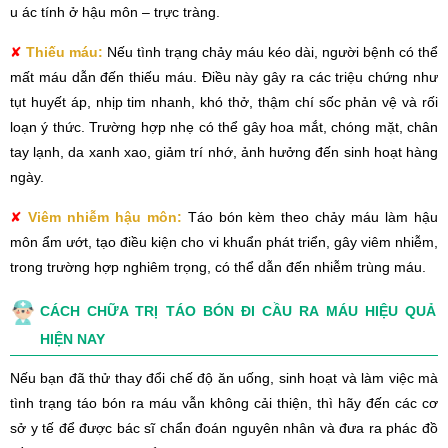
u ác tính ở hậu môn – trực tràng.
✘
Thiếu máu:
Nếu tình trạng chảy máu kéo dài, người bệnh có thể
mất máu dẫn đến thiếu máu. Điều này gây ra các triệu chứng như
tụt huyết áp, nhịp tim nhanh, khó thở, thậm chí sốc phản vệ và rối
loạn ý thức. Trường hợp nhẹ có thể gây hoa mắt, chóng mặt, chân
tay lạnh, da xanh xao, giảm trí nhớ, ảnh hưởng đến sinh hoạt hàng
ngày.
✘
Viêm nhiễm hậu môn:
Táo bón kèm theo chảy máu làm hậu
môn ẩm ướt, tạo điều kiện cho vi khuẩn phát triển, gây viêm nhiễm,
trong trường hợp nghiêm trọng, có thể dẫn đến nhiễm trùng máu.
CÁCH CHỮA TRỊ TÁO BÓN ĐI CẦU RA MÁU HIỆU QUẢ
HIỆN NAY
Nếu bạn đã thử thay đổi chế độ ăn uống, sinh hoạt và làm việc mà
tình trạng táo bón ra máu vẫn không cải thiện, thì hãy đến các cơ
sở y tế để được bác sĩ chẩn đoán nguyên nhân và đưa ra phác đồ