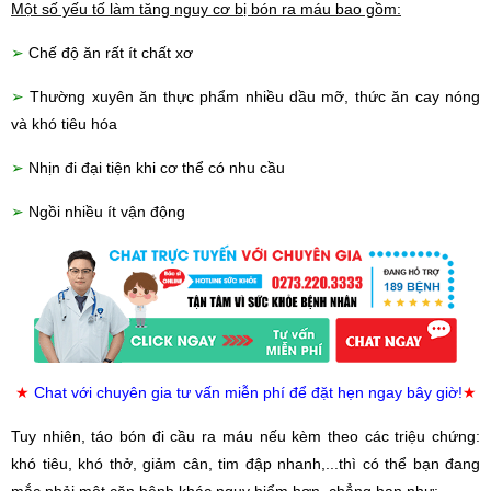
Một số yếu tố làm tăng nguy cơ bị bón ra máu bao gồm:
➢
Chế độ ăn rất ít chất xơ
➢
Thường xuyên ăn thực phẩm nhiều dầu mỡ, thức ăn cay nóng
và khó tiêu hóa
➢
Nhịn đi đại tiện khi cơ thể có nhu cầu
➢
Ngồi nhiều ít vận động
★
Chat với chuyên gia tư vấn miễn phí để đặt hẹn ngay bây giờ!
★
Tuy nhiên, táo bón đi cầu ra máu nếu kèm theo các triệu chứng:
khó tiêu, khó thở, giảm cân, tim đập nhanh,...thì có thể bạn đang
mắc phải một căn bệnh khác nguy hiểm hơn, chẳng hạn như: