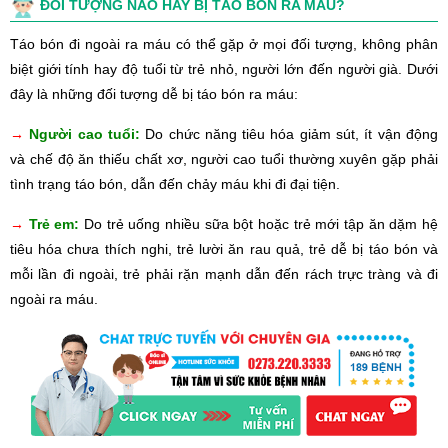
ĐỐI TƯỢNG NÀO HAY BỊ TÁO BÓN RA MÁU?
Táo bón đi ngoài ra máu có thể gặp ở mọi đối tượng, không phân
biệt giới tính hay độ tuổi từ trẻ nhỏ, người lớn đến người già. Dưới
đây là những đối tượng dễ bị táo bón ra máu:
→
Người cao tuổi:
Do chức năng tiêu hóa giảm sút, ít vận động
và chế độ ăn thiếu chất xơ, người cao tuổi thường xuyên gặp phải
tình trạng táo bón, dẫn đến chảy máu khi đi đại tiện.
→
Trẻ em:
Do trẻ uống nhiều sữa bột hoặc trẻ mới tập ăn dặm hệ
tiêu hóa chưa thích nghi, trẻ lười ăn rau quả, trẻ dễ bị táo bón và
mỗi lần đi ngoài, trẻ phải rặn mạnh dẫn đến rách trực tràng và đi
ngoài ra máu.