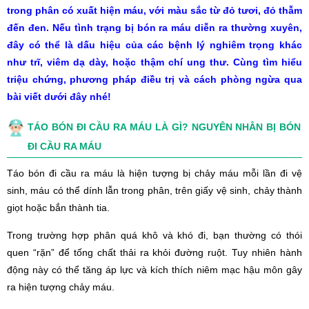
trong phân có xuất hiện máu, với màu sắc từ đỏ tươi, đỏ thẫm
đến đen. Nếu tình trạng bị bón ra máu diễn ra thường xuyên,
đây có thể là dấu hiệu của các bệnh lý nghiêm trọng khác
như trĩ, viêm dạ dày, hoặc thậm chí ung thư. Cùng tìm hiểu
triệu chứng, phương pháp điều trị và cách phòng ngừa qua
bài viết dưới đây nhé!
TÁO BÓN ĐI CẦU RA MÁU LÀ GÌ? NGUYÊN NHÂN BỊ BÓN
ĐI CẦU RA MÁU
Táo bón đi cầu ra máu là hiện tượng bị chảy máu mỗi lần đi vệ
sinh, máu có thể dính lẫn trong phân, trên giấy vệ sinh, chảy thành
giọt hoặc bắn thành tia.
Trong trường hợp phân quá khô và khó đi, bạn thường có thói
quen “rặn” để tống chất thải ra khỏi đường ruột. Tuy nhiên hành
động này có thể tăng áp lực và kích thích niêm mạc hậu môn gây
ra hiện tượng chảy máu.