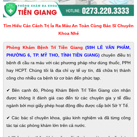
Tìm Hiểu Các Cách Trị Ỉa Ra Máu An Toàn Cùng Bác Sĩ Chuyên
Khoa Nhé
Phòng Khám Bệnh Trĩ Tiền Giang
(59H LÊ VĂN PHẨM,
PHƯỜNG 6, TP. MỸ THO, TỈNH TIỀN GIANG)
chuyên điều trị
bệnh đi cầu ra máu với các phương pháp như dùng thuốc, PPH
hay HCPT. Chúng tôi là địa chỉ uy tế uy tín, đã chữa trị thành
công cho nhiều ca bệnh từ cơ bản đến phức tạp.
✔
Bên cạnh đó, Phòng Khám Bệnh Trĩ Tiền Giang còn nhận
được không ít đánh giá cao đến từ các chuyên gia y tế đầu
ngành bởi mọi giấy phép hoạt động đều được cấp bởi Sở Y Tế.
✔
Các bác sĩ chuyên khoa, giàu kinh nghiệm và đã từng công
tác tại các phòng khám lớn trên cả nước.