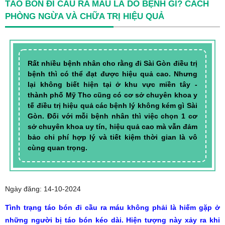
TÁO BÓN ĐI CẦU RA MÁU LÀ DO BỆNH GÌ? CÁCH
PHÒNG NGỪA VÀ CHỮA TRỊ HIỆU QUẢ
Rất nhiều bệnh nhân cho rằng đi Sài Gòn điều trị
bệnh thì có thể đạt được hiệu quả cao. Nhưng
lại không biết hiện tại ở khu vực miền tây -
thành phố Mỹ Tho cũng có cơ sở chuyên khoa y
tế điều trị hiệu quả các bệnh lý không kém gì Sài
Gòn. Đối với mỗi bệnh nhân thì việc chọn 1 cơ
sở chuyên khoa uy tín, hiệu quả cao mà vẫn đảm
bảo chi phí hợp lý và tiết kiệm thời gian là vô
cùng quan trọng.
Ngày đăng: 14-10-2024
Tình trạng táo bón đi cầu ra máu không phải là hiếm gặp ở
những người bị táo bón kéo dài. Hiện tượng này xảy ra khi