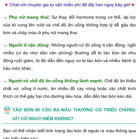
★
Chat với chuyên gia tư vấn miễn phí để đặt hẹn ngay bây giờ!
★
→
Phụ nữ mang thai:
Sự thay đổi hormone trong cơ thể, áp lực
của tử cung lên ruột và chế độ ăn uống không hợp lý dễ gây táo
bón và chảy máu ở phụ nữ mang thai.
→
Người ít vận động:
Những người có lối sống ít vận động, ngồi
nhiều (ví dụ như dân văn phòng) thường dễ bị táo bón do nhu
động ruột giảm, từ đó dẫn đến nguy cơ bị táo bón và nhiều bệnh lý
hậu môn khác..
→
Người có chế độ ăn uống không lành mạnh:
Chế độ ăn thiếu
chất xơ, uống ít nước, ăn nhiều đồ cay nóng hoặc các chất kích
thích có thể gây hại cho đường tiêu hóa, dẫn đến táo bón kéo dài.
TÁO BÓN ĐI CẦU RA MÁU THƯỜNG CÓ TRIỆU CHỨNG
GÌ? CÓ NGUY HIỂM KHÔNG?
Bạn có thể nhận biết tình trạng táo bón đi ngoài ra máu thông qua
các biểu hiện sau: