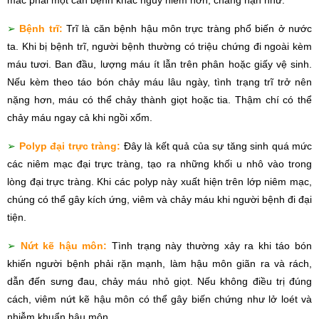
➢
Bệnh trĩ:
Trĩ là căn bệnh hậu môn trực tràng phổ biến ở nước
ta. Khi bị bệnh trĩ, người bệnh thường có triệu chứng đi ngoài kèm
máu tươi. Ban đầu, lượng máu ít lẫn trên phân hoặc giấy vệ sinh.
Nếu kèm theo táo bón chảy máu lâu ngày, tình trạng trĩ trở nên
nặng hơn, máu có thể chảy thành giọt hoặc tia. Thậm chí có thể
chảy máu ngay cả khi ngồi xổm.
➢
Polyp đại trực tràng:
Đây là kết quả của sự tăng sinh quá mức
các niêm mạc đại trực tràng, tạo ra những khối u nhô vào trong
lòng đại trực tràng. Khi các polyp này xuất hiện trên lớp niêm mạc,
chúng có thể gây kích ứng, viêm và chảy máu khi người bệnh đi đại
tiện.
➢
Nứt kẽ hậu môn:
Tình trạng này thường xảy ra khi táo bón
khiến người bệnh phải rặn mạnh, làm hậu môn giãn ra và rách,
dẫn đến sưng đau, chảy máu nhỏ giọt. Nếu không điều trị đúng
cách, viêm nứt kẽ hậu môn có thể gây biến chứng như lở loét và
nhiễm khuẩn hậu môn.