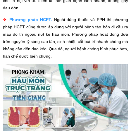
cho trĩ nội với ưu điểm là thời gian bệnh lành nhanh, không gây
đau đớn.
❖
Phương pháp HCPT:
Ngoài dùng thuốc và PPH thì phương
pháp HCPT cũng được áp dụng với người bệnh táo bón đi cầu ra
máu do trĩ ngoại, nứt kẽ hậu môn. Phương pháp hoạt động dựa
trên nguyên lý sóng cao tần, sinh nhiệt, cắt búi trĩ nhanh chóng mà
không cần đến dao kéo. Qua đó, người bệnh chóng bình phục hơn,
hạn chế được biến chứng.