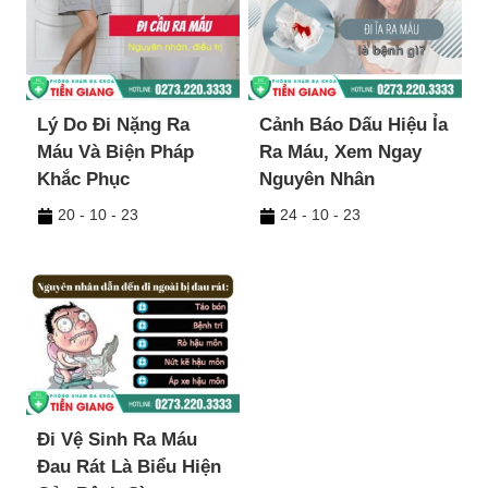
Lý Do Đi Nặng Ra
Cảnh Báo Dấu Hiệu Ỉa
Máu Và Biện Pháp
Ra Máu, Xem Ngay
Khắc Phục
Nguyên Nhân
20 - 10 - 23
24 - 10 - 23
Đi Vệ Sinh Ra Máu
Đau Rát Là Biểu Hiện